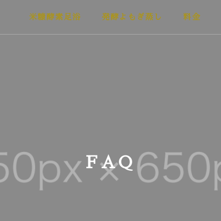
米糠酵素足浴
発酵よもぎ蒸し
料金
FAQ