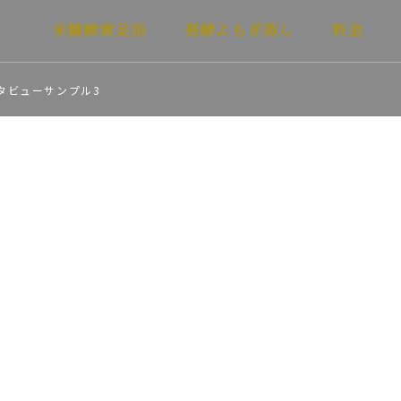
米糠酵素足浴
発酵よもぎ蒸し
料金
タビューサンプル3